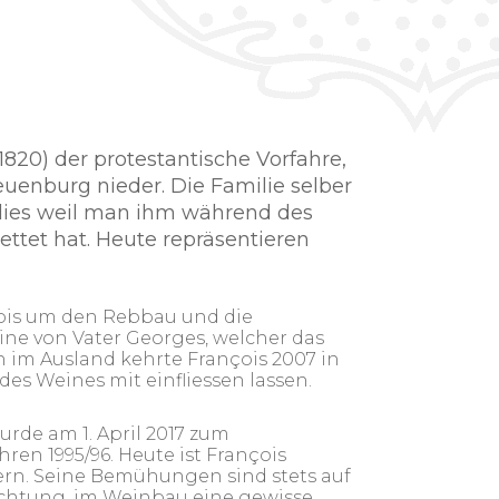
1820) der protestantische Vorfahre,
Neuenburg nieder. Die Familie selber
, dies weil man ihm während des
ttet hat. Heute repräsentieren
çois um den Rebbau und die
aine von Vater Georges, welcher das
n im Ausland kehrte François 2007 in
s Weines mit einfliessen lassen.
rde am 1. April 2017 zum
ren 1995/96. Heute ist François
ern. Seine Bemühungen sind stets auf
chtung, im Weinbau eine gewisse