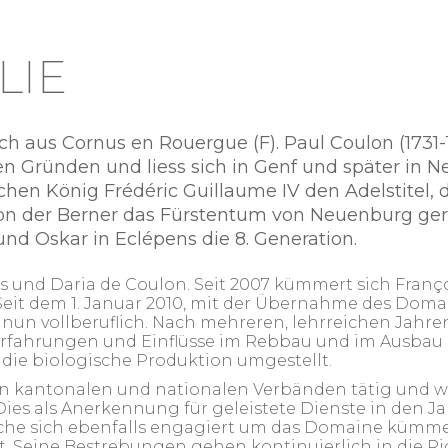
LIE
ch aus Cornus en Rouergue (F). Paul Coulon (1731-
sen Gründen und liess sich in Genf und später in 
ischen König Frédéric Guillaume IV den Adelstitel
n der Berner das Fürstentum von Neuenburg gere
nd Oskar in Eclépens die 8. Generation.
s und Daria de Coulon. Seit 2007 kümmert sich Fran
. Seit dem 1. Januar 2010, mit der Übernahme des Dom
, nun vollberuflich. Nach mehreren, lehrreichen Jahre
rfahrungen und Einflüsse im Rebbau und im Ausbau de
 die biologische Produktion umgestellt.
en kantonalen und nationalen Verbänden tätig und wu
es als Anerkennung für geleistete Dienste in den Jah
welche sich ebenfalls engagiert um das Domaine kümm
 Seine Bestrebungen gehen kontinuierlich in die Ri