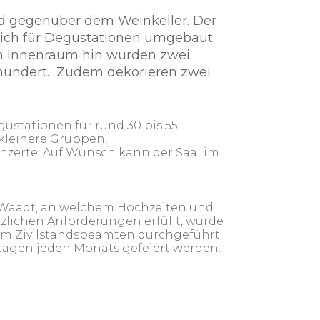
nd gegenüber dem Weinkeller. Der
slich für Degustationen umgebaut
um Innenraum hin wurden zwei
rhundert. Zudem dekorieren zwei
gustationen für rund 30 bis 55
 kleinere Gruppen,
onzerte. Auf Wunsch kann der Saal im
n Waadt, an welchem Hochzeiten und
tzlichen Anforderungen erfüllt, wurde
om Zivilstandsbeamten durchgeführt.
tagen jeden Monats gefeiert werden.