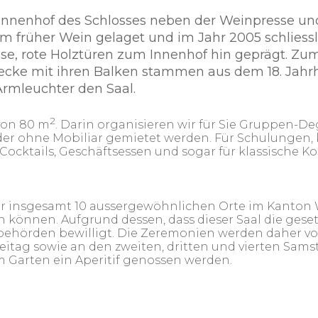
m Innenhof des Schlosses neben der Weinpresse u
em früher Wein gelaget und im Jahr 2005 schlies
sse, rote Holztüren zum Innenhof hin geprägt. Z
 Decke mit ihren Balken stammen aus dem 18. Jah
rmleuchter den Saal.
2
 von 80 m
. Darin organisieren wir für Sie Gruppen-De
der ohne Mobiliar gemietet werden. Für Schulungen,
ocktails, Geschäftsessen und sogar für klassische K
 der insgesamt 10 aussergewöhnlichen Orte im Kanto
n können. Aufgrund dessen, dass dieser Saal die gese
behörden bewilligt. Die Zeremonien werden daher v
itag sowie an den zweiten, dritten und vierten Sams
im Garten ein Aperitif genossen werden.