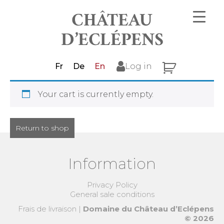
Fr
De
En
Log in
Your cart is currently empty.
Return to shop
Information
Privacy Policy
General sale conditions
Frais de livraison
|
Domaine du Château d’Eclépens
© 2026