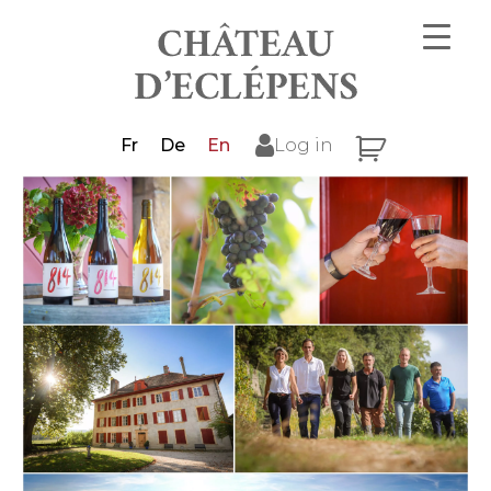
Fr
De
En
Log in