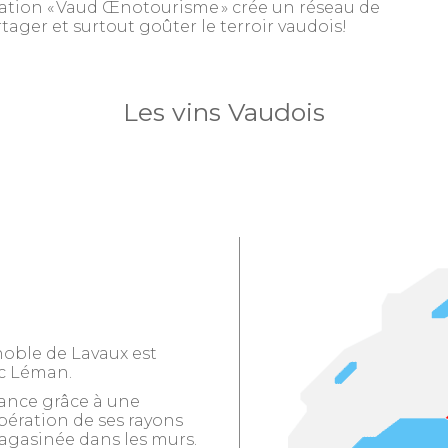
fication « Vaud Œnotourisme » crée un réseau de
rtager et surtout goûter le terroir vaudois!
Les vins Vaudois
noble de Lavaux est
ac Léman.
dance grâce à une
rbération de ses rayons
magasinée dans les murs.