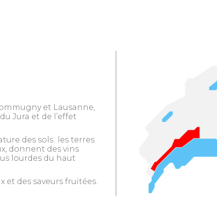
e Commugny et Lausanne,
u Jura et de l’effet
ture des sols : les terres
ux, donnent des vins
lus lourdes du haut
x et des saveurs fruitées.