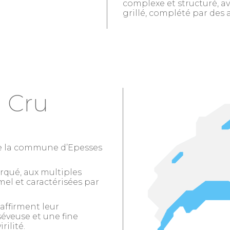
complexe et structuré, a
grillé, complété par des 
 Cru
re la commune d’Epesses
arqué, aux multiples
el et caractérisées par
 affirment leur
séveuse et une fine
ilité.