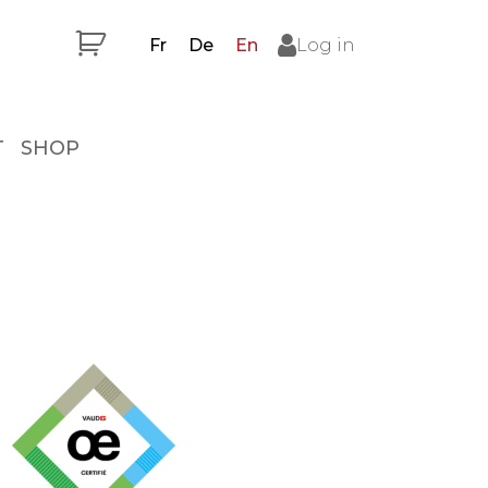
Fr
De
En
Log in
T
SHOP