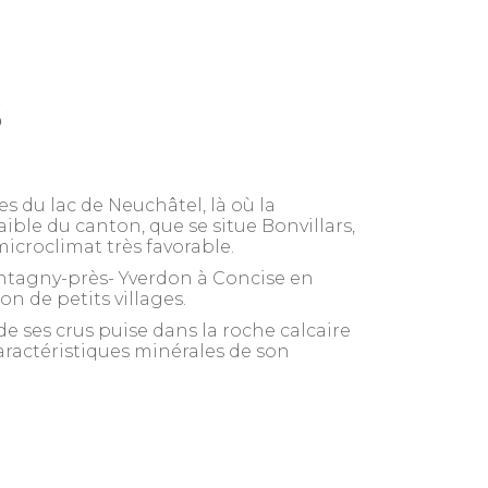
s
ses du lac de Neuchâtel, là où la
aible du canton, que se situe Bonvillars,
icroclimat très favorable.
ontagny-près- Yverdon à Concise en
n de petits villages.
e ses crus puise dans la roche calcaire
 caractéristiques minérales de son