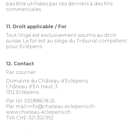
pas être utilisées par ces derniers à des fins
commerciales.
11. Droit applicable / For
Tout litige est exclusivement soumis au droit
suisse. Le for est au siège du Tribunal compétent
pour Eclépens.
12. Contact
Par courrier:
Domaine du Château d’Eclépens
Château d’En Haut, 3
1312 Eclépens
Par tél: 021/886.18.25
Par mail:info@chateau-eclepens.ch
www.chateau-eclepens.ch
TVA CHE-321.352.392