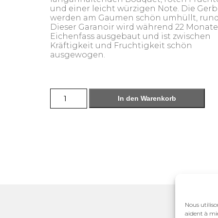
und einer leicht würzigen Note. Die Gerb
werden am Gaumen schön umhüllt, rund
Dieser Garanoir wird während 22 Monate
Eichenfass ausgebaut und ist zwischen
Kräftigkeit und Fruchtigkeit schön
ausgewogen.
Garanoir
In den Warenkorb
-
Eichenfass
Menge
Nous utiliso
aident à mie