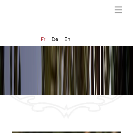
BIENVENUE AU
Fr
De
En
CHÂTEAU D’ECLÉPENS