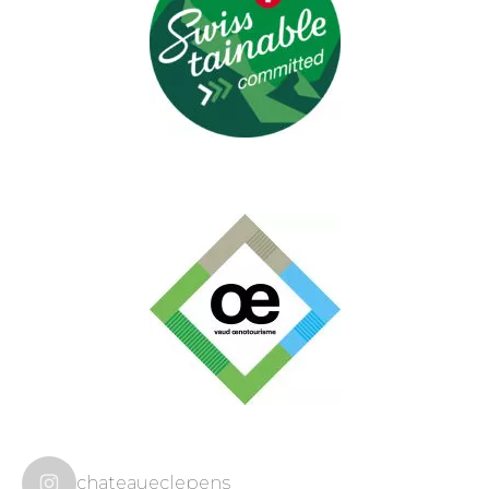
chateaueclepens