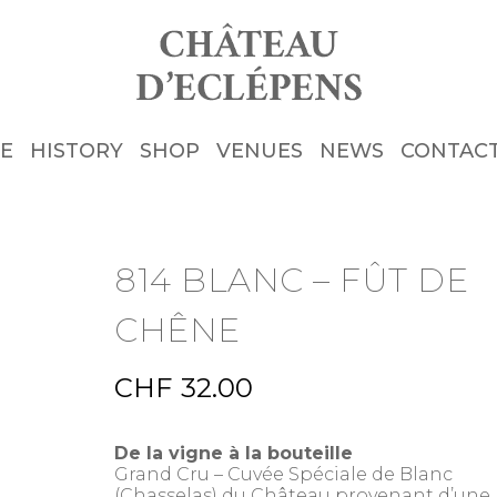
E
HISTORY
SHOP
VENUES
NEWS
CONTAC
814 BLANC – FÛT DE
CHÊNE
CHF
32.00
De la vigne à la bouteille
Grand Cru – Cuvée Spéciale de Blanc
(Chasselas) du Château provenant d’une