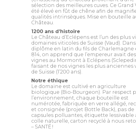
sélection des meilleures cuves. Ce Grand 
été élevé en fût de chêne afin de magnifie
qualités intrinsèques. Mise en bouteille 
Château.
1200 ans d’histoire
Le Château d’Eclépens est l’un des plus v
domaines viticoles de Suisse (Vaud). Dan
diplôme en latin du fils de Charlemagne
814, on apprend que l’empereur avait des
vignes au Mormont à Eclépens (Sclepedi
faisant de nos vignes les plus anciennes 
de Suisse (1’200 ans).
Notre éthique
Le domaine est cultivé en agriculture
biologique (Bio-Bourgeon). Par respect 
l’environnement, chaque bouteille est
numérotée, fabriquée en verre allégé, rec
et consignée (
projet Bottle Back
), pas de
capsules polluantes, étiquette lessivable
colle naturelle, carton recyclé à nous ret
– SANTÉ !