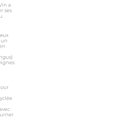
Vin a
r ses
au
ieux
s un
 en
ngus)
vignes
pour
yclée
 avec
ourner